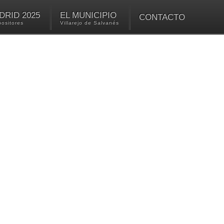
RID 2025
EL MUNICIPIO
CONTACTO
positores
Villarejo de Salvanés
TERANA DE LA COMUNIDAD DE MADRID
agropecuario con el objetivo de su promoción y venta. AgroMadrid se ce
La entrada GRATUITA para todos nuestros visitantes: