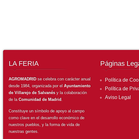
celebrarse a primeros de Agosto.
Corrían los 80 cuando nace AGROMADRID, en un lugar donde la agricultu
LEER MÁS
LA FERIA
Páginas Leg
AGROMADRID
se celebra con carácter anual
Política de Coo
desde 1984, organizada por el
Ayuntamiento
Política de Pri
de Villarejo de Salvanés
y la colaboración
Aviso Legal
de la
Comunidad de Madrid
.
Constituye un símbolo de apoyo al campo
como clave en el desarrollo económico de
nuestros pueblos, y la forma de vida de
nuestras gentes.