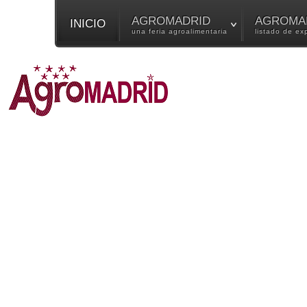
AGROMADRID
AGROMAD
INICIO
una feria agroalimentaria
listado de ex
LA FERIA AGROALIMENTARIA MÁS VE
Publicado: Lunes, 01 Septiembre 2025 14:07
La Feria de AgroMadrid es una exposición de productos del sector 
Ayuntamiento de Villarejo de Salvanés y la Comunidad de Madrid. 