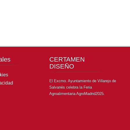
ra había sido, históricamente, motor de la economía local.
ales
CERTAMEN
DISEÑO
kies
El Excmo. Ayuntamiento de Villarejo de
vacidad
Salvanés celebra l
a Feria
Agroalimentaria AgroMadrid2025
.